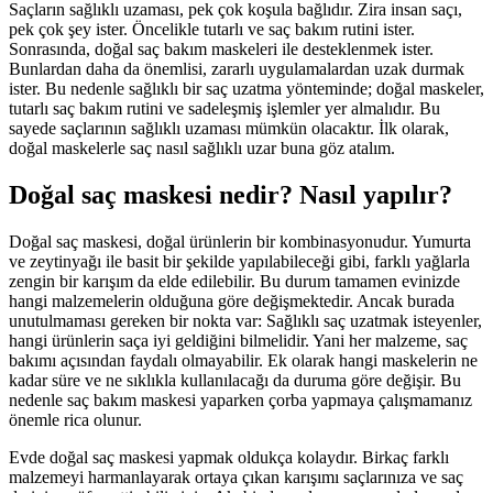
Saçların sağlıklı uzaması, pek çok koşula bağlıdır. Zira insan saçı,
pek çok şey ister. Öncelikle tutarlı ve saç bakım rutini ister.
Sonrasında, doğal saç bakım maskeleri ile desteklenmek ister.
Bunlardan daha da önemlisi, zararlı uygulamalardan uzak durmak
ister. Bu nedenle sağlıklı bir saç uzatma yönteminde; doğal maskeler,
tutarlı saç bakım rutini ve sadeleşmiş işlemler yer almalıdır. Bu
sayede saçlarının sağlıklı uzaması mümkün olacaktır. İlk olarak,
doğal maskelerle saç nasıl sağlıklı uzar buna göz atalım.
Doğal saç maskesi nedir? Nasıl yapılır?
Doğal saç maskesi, doğal ürünlerin bir kombinasyonudur. Yumurta
ve zeytinyağı ile basit bir şekilde yapılabileceği gibi, farklı yağlarla
zengin bir karışım da elde edilebilir. Bu durum tamamen evinizde
hangi malzemelerin olduğuna göre değişmektedir. Ancak burada
unutulmaması gereken bir nokta var: Sağlıklı saç uzatmak isteyenler,
hangi ürünlerin saça iyi geldiğini bilmelidir. Yani her malzeme, saç
bakımı açısından faydalı olmayabilir. Ek olarak hangi maskelerin ne
kadar süre ve ne sıklıkla kullanılacağı da duruma göre değişir. Bu
nedenle saç bakım maskesi yaparken çorba yapmaya çalışmamanız
önemle rica olunur.
Evde doğal saç maskesi yapmak oldukça kolaydır. Birkaç farklı
malzemeyi harmanlayarak ortaya çıkan karışımı saçlarınıza ve saç