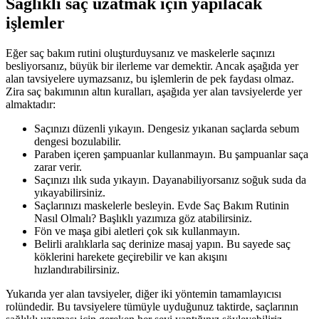
Sağlıklı saç uzatmak için yapılacak
işlemler
Eğer saç bakım rutini oluşturduysanız ve maskelerle saçınızı
besliyorsanız, büyük bir ilerleme var demektir. Ancak aşağıda yer
alan tavsiyelere uymazsanız, bu işlemlerin de pek faydası olmaz.
Zira saç bakımının altın kuralları, aşağıda yer alan tavsiyelerde yer
almaktadır:
Saçınızı düzenli yıkayın. Dengesiz yıkanan saçlarda sebum
dengesi bozulabilir.
Paraben içeren şampuanlar kullanmayın. Bu şampuanlar saça
zarar verir.
Saçınızı ılık suda yıkayın. Dayanabiliyorsanız soğuk suda da
yıkayabilirsiniz.
Saçlarınızı maskelerle besleyin. Evde Saç Bakım Rutinin
Nasıl Olmalı? Başlıklı yazımıza göz atabilirsiniz.
Fön ve maşa gibi aletleri çok sık kullanmayın.
Belirli aralıklarla saç derinize masaj yapın. Bu sayede saç
köklerini harekete geçirebilir ve kan akışını
hızlandırabilirsiniz.
Yukarıda yer alan tavsiyeler, diğer iki yöntemin tamamlayıcısı
rolündedir. Bu tavsiyelere tümüyle uyduğunuz taktirde, saçlarının