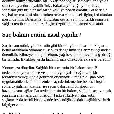
derinize nüfuz ettirebilirsiniz. Akabinde saçları şampuanlarla ya da
sadece suyla durulayabilirsiniz. Fakat zeytinyağı, yumurta ve
sarımsak gibi ürünler saçınızda kokuya neden olabilir. Bu nedenle
saç bakım maskesi oluştururken ortaya çıkabilecek ilginç kokulardan
mesul değiliz. Dilerseniz, Hindistan cevizi yağı gibi farklı esansiyel
yağları tercih edebilirsiniz. Seçim özgürlüğü tamamen size aittir.
Saç bakım rutini nasıl yapılır?
Saç bakım rutini, günlük rutin gibi bir döngüden ibarettir. Saçların
belirli aralıklarla yıkanması, sebum dengesinin sağlanması açısından
önemlidir. Bilmeyenler için sebum, yağ bezlerinin meydana getirdiği
bir salgıdır. Eksikliği ya da fazlalığı saça direkt olarak zarar verebilir.
Konumuza dönelim. Sağlıklı bir saç, rutin bir bakım ister. Bu
nedenle banyodan önce ve sonra uygulayabileceğiniz farklı
teknikleri yerleşik hale getirmek önemlidir. Örneğin duştan önce
uygulanabilecek farklı kremler, saçı derinlemesine besler. Duştan
sonra uygulanan kremler ise saçın daha canlı bir görünüm
kazanmasını sağlar. Bu nedenle rutin bir bakım, sağlıklı saç uzatmak
için altın anahtarlardan birisidir. Tıpkı sirkadyen ritim gibi,
saçlarımız da belirli bir düzende beslendiğinde daha sağlıklı ve hızlı
büyüyecektir.