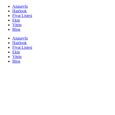
Anasayfa
Hairlook
Fiyat Listesi
Ekip
Vitrin
Blog
Anasayfa
Hairlook
Fiyat Listesi
Ekip
Vitrin
Blog