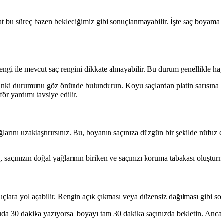
kat bu süreç bazen beklediğimiz gibi sonuçlanmayabilir. İşte saç boyama s
engi ile mevcut saç rengini dikkate almayabilir. Bu durum genellikle hay
 anki durumunu göz önünde bulundurun. Koyu saçlardan platin sarısın
för yardımı tavsiye edilir.
ını uzaklaştırırsınız. Bu, boyanın saçınıza düzgün bir şekilde nüfuz etm
saçınızın doğal yağlarının biriken ve saçınızı koruma tabakası oluşturm
ara yol açabilir. Rengin açık çıkması veya düzensiz dağılması gibi soru
uda 30 dakika yazıyorsa, boyayı tam 30 dakika saçınızda bekletin. Ancak