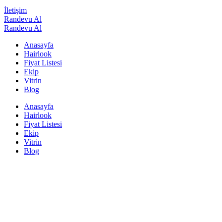
İletişim
Randevu Al
Randevu Al
Anasayfa
Hairlook
Fiyat Listesi
Ekip
Vitrin
Blog
Anasayfa
Hairlook
Fiyat Listesi
Ekip
Vitrin
Blog