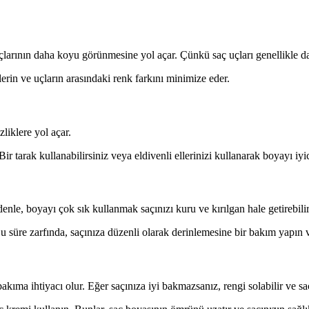
uçlarının daha koyu görünmesine yol açar. Çünkü saç uçları genellikle 
rin ve uçların arasındaki renk farkını minimize eder.
liklere yol açar.
r tarak kullanabilirsiniz veya eldivenli ellerinizi kullanarak boyayı iyic
enle, boyayı çok sık kullanmak saçınızı kuru ve kırılgan hale getirebilir
 süre zarfında, saçınıza düzenli olarak derinlemesine bir bakım yapın 
akıma ihtiyacı olur. Eğer saçınıza iyi bakmazsanız, rengi solabilir ve saç