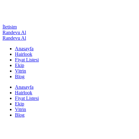
İletişim
Randevu Al
Randevu Al
Anasayfa
Hairlook
Fiyat Listesi
Ekip
Vitrin
Blog
Anasayfa
Hairlook
Fiyat Listesi
Ekip
Vitrin
Blog