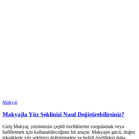
Makyaj
Makyajla Yüz Şeklinizi Nasıl Değiştirebilirsiniz?
Giriş Makyaj, yüzünüzün çeşitli özelliklerini vurgulamak veya
hafifletmek için kullanabileceğiniz bir araçtır. Makyajın gücü, doğru
tekniklerle yüz şeklinizi değiştirmekte ve belirli özellikleri daha