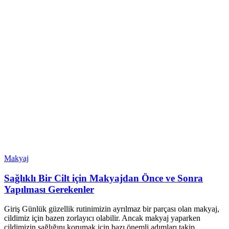
Makyaj
Sağlıklı Bir Cilt için Makyajdan Önce ve Sonra
Yapılması Gerekenler
Giriş Günlük güzellik rutinimizin ayrılmaz bir parçası olan makyaj,
cildimiz için bazen zorlayıcı olabilir. Ancak makyaj yaparken
cildimizin sağlığını korumak için bazı önemli adımları takip