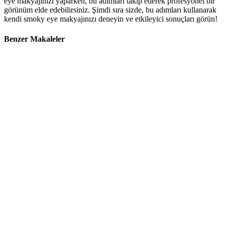
eye makyajınızı yaparken, bu adımları takip ederek profesyonel bir
görünüm elde edebilirsiniz. Şimdi sıra sizde, bu adımları kullanarak
kendi smoky eye makyajınızı deneyin ve etkileyici sonuçları görün!
Benzer Makaleler