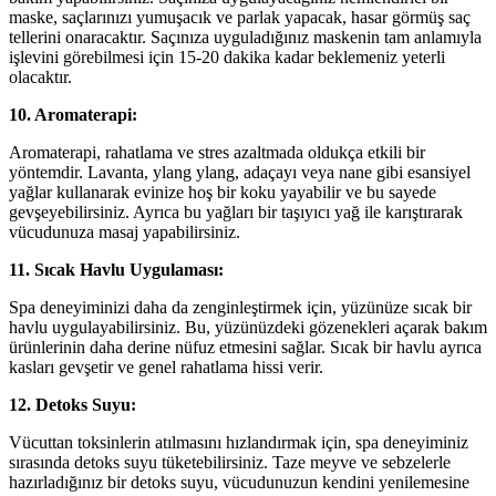
maske, saçlarınızı yumuşacık ve parlak yapacak, hasar görmüş saç
tellerini onaracaktır. Saçınıza uyguladığınız maskenin tam anlamıyla
işlevini görebilmesi için 15-20 dakika kadar beklemeniz yeterli
olacaktır.
10. Aromaterapi:
Aromaterapi, rahatlama ve stres azaltmada oldukça etkili bir
yöntemdir. Lavanta, ylang ylang, adaçayı veya nane gibi esansiyel
yağlar kullanarak evinize hoş bir koku yayabilir ve bu sayede
gevşeyebilirsiniz. Ayrıca bu yağları bir taşıyıcı yağ ile karıştırarak
vücudunuza masaj yapabilirsiniz.
11. Sıcak Havlu Uygulaması:
Spa deneyiminizi daha da zenginleştirmek için, yüzünüze sıcak bir
havlu uygulayabilirsiniz. Bu, yüzünüzdeki gözenekleri açarak bakım
ürünlerinin daha derine nüfuz etmesini sağlar. Sıcak bir havlu ayrıca
kasları gevşetir ve genel rahatlama hissi verir.
12. Detoks Suyu:
Vücuttan toksinlerin atılmasını hızlandırmak için, spa deneyiminiz
sırasında detoks suyu tüketebilirsiniz. Taze meyve ve sebzelerle
hazırladığınız bir detoks suyu, vücudunuzun kendini yenilemesine