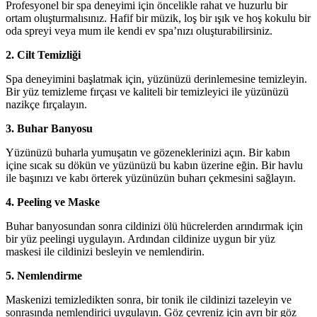
Profesyonel bir spa deneyimi için öncelikle rahat ve huzurlu bir
ortam oluşturmalısınız. Hafif bir müzik, loş bir ışık ve hoş kokulu bir
oda spreyi veya mum ile kendi ev spa’nızı oluşturabilirsiniz.
2. Cilt Temizliği
Spa deneyimini başlatmak için, yüzünüzü derinlemesine temizleyin.
Bir yüz temizleme fırçası ve kaliteli bir temizleyici ile yüzünüzü
nazikçe fırçalayın.
3. Buhar Banyosu
Yüzünüzü buharla yumuşatın ve gözeneklerinizi açın. Bir kabın
içine sıcak su dökün ve yüzünüzü bu kabın üzerine eğin. Bir havlu
ile başınızı ve kabı örterek yüzünüzün buharı çekmesini sağlayın.
4. Peeling ve Maske
Buhar banyosundan sonra cildinizi ölü hücrelerden arındırmak için
bir yüz peelingi uygulayın. Ardından cildinize uygun bir yüz
maskesi ile cildinizi besleyin ve nemlendirin.
5. Nemlendirme
Maskenizi temizledikten sonra, bir tonik ile cildinizi tazeleyin ve
sonrasında nemlendirici uygulayın. Göz çevreniz için ayrı bir göz