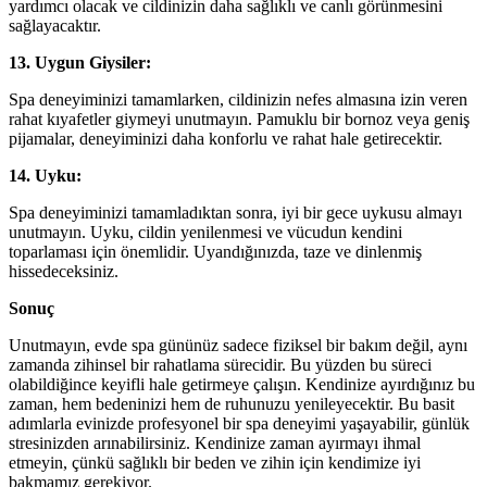
yardımcı olacak ve cildinizin daha sağlıklı ve canlı görünmesini
sağlayacaktır.
13. Uygun Giysiler:
Spa deneyiminizi tamamlarken, cildinizin nefes almasına izin veren
rahat kıyafetler giymeyi unutmayın. Pamuklu bir bornoz veya geniş
pijamalar, deneyiminizi daha konforlu ve rahat hale getirecektir.
14. Uyku:
Spa deneyiminizi tamamladıktan sonra, iyi bir gece uykusu almayı
unutmayın. Uyku, cildin yenilenmesi ve vücudun kendini
toparlaması için önemlidir. Uyandığınızda, taze ve dinlenmiş
hissedeceksiniz.
Sonuç
Unutmayın, evde spa gününüz sadece fiziksel bir bakım değil, aynı
zamanda zihinsel bir rahatlama sürecidir. Bu yüzden bu süreci
olabildiğince keyifli hale getirmeye çalışın. Kendinize ayırdığınız bu
zaman, hem bedeninizi hem de ruhunuzu yenileyecektir. Bu basit
adımlarla evinizde profesyonel bir spa deneyimi yaşayabilir, günlük
stresinizden arınabilirsiniz. Kendinize zaman ayırmayı ihmal
etmeyin, çünkü sağlıklı bir beden ve zihin için kendimize iyi
bakmamız gerekiyor.