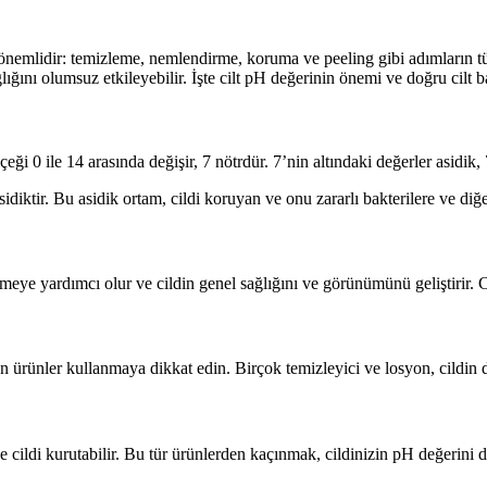
 önemlidir: temizleme, nemlendirme, koruma ve peeling gibi adımların tü
ğlığını olumsuz etkileyebilir. İşte cilt pH değerinin önemi ve doğru cilt
 0 ile 14 arasında değişir, 7 nötrdür. 7’nin altındaki değerler asidik, 7
idiktir. Bu asidik ortam, cildi koruyan ve onu zararlı bakterilere ve diğer
ye yardımcı olur ve cildin genel sağlığını ve görünümünü geliştirir. Cil
n ürünler kullanmaya dikkat edin. Birçok temizleyici ve losyon, cildin 
ve cildi kurutabilir. Bu tür ürünlerden kaçınmak, cildinizin pH değerini 