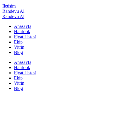
İletişim
Randevu Al
Randevu Al
Anasayfa
Hairlook
Fiyat Listesi
Ekip
Vitrin
Blog
Anasayfa
Hairlook
Fiyat Listesi
Ekip
Vitrin
Blog