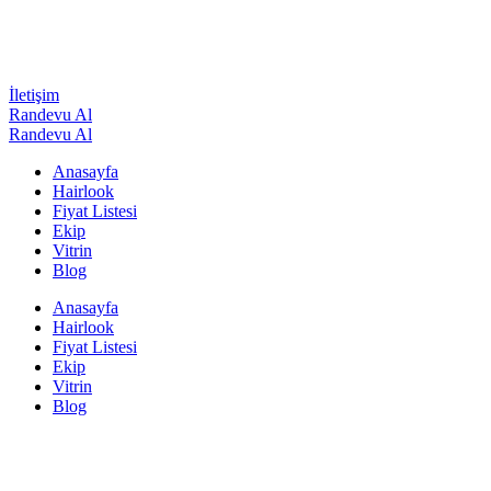
İletişim
Randevu Al
Randevu Al
Anasayfa
Hairlook
Fiyat Listesi
Ekip
Vitrin
Blog
Anasayfa
Hairlook
Fiyat Listesi
Ekip
Vitrin
Blog