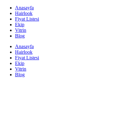
Anasayfa
Hairlook
Fiyat Listesi
Ekip
Vitrin
Blog
Anasayfa
Hairlook
Fiyat Listesi
Ekip
Vitrin
Blog