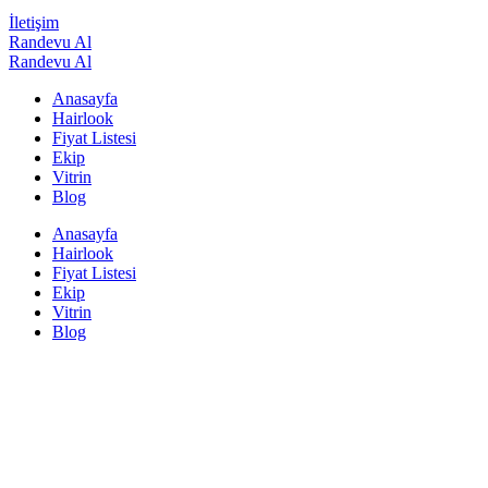
İletişim
Randevu Al
Randevu Al
Anasayfa
Hairlook
Fiyat Listesi
Ekip
Vitrin
Blog
Anasayfa
Hairlook
Fiyat Listesi
Ekip
Vitrin
Blog