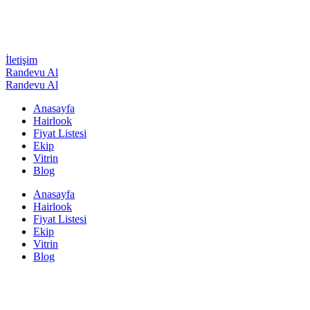
İletişim
Randevu Al
Randevu Al
Anasayfa
Hairlook
Fiyat Listesi
Ekip
Vitrin
Blog
Anasayfa
Hairlook
Fiyat Listesi
Ekip
Vitrin
Blog