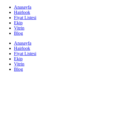
Anasayfa
Hairlook
Fiyat Listesi
Ekip
Vitrin
Blog
Anasayfa
Hairlook
Fiyat Listesi
Ekip
Vitrin
Blog